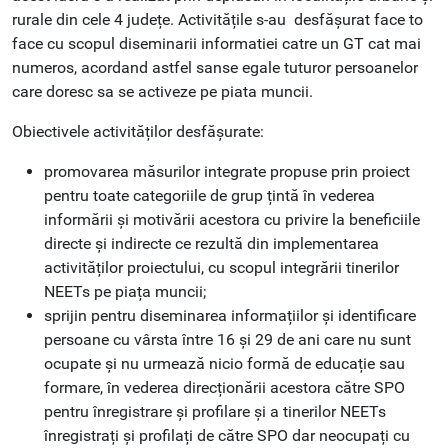
rurale din cele 4 județe. Activitățile s-au desfășurat face to
face cu scopul diseminarii informatiei catre un GT cat mai
numeros, acordand astfel sanse egale tuturor persoanelor
care doresc sa se activeze pe piata muncii.
Obiectivele activităților desfășurate:
promovarea măsurilor integrate propuse prin proiect
pentru toate categoriile de grup țintă în vederea
informării și motivării acestora cu privire la beneficiile
directe și indirecte ce rezultă din implementarea
activităților proiectului, cu scopul integrării tinerilor
NEETs pe piața muncii;
sprijin pentru diseminarea informațiilor și identificare
persoane cu vârsta între 16 și 29 de ani care nu sunt
ocupate și nu urmează nicio formă de educație sau
formare, în vederea direcționării acestora către SPO
pentru înregistrare și profilare și a tinerilor NEETs
înregistrați și profilați de către SPO dar neocupați cu