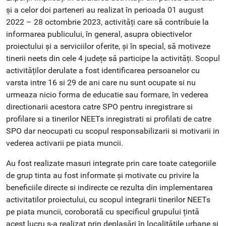
și a celor doi parteneri au realizat în perioada 01 august
2022 – 28 octombrie 2023, activități care să contribuie la
informarea publicului, în general, asupra obiectivelor
proiectului și a serviciilor oferite, și în special, să motiveze
tinerii neets din cele 4 județe să participe la activități. Scopul
activităților derulate a fost identificarea persoanelor cu
varsta intre 16 si 29 de ani care nu sunt ocupate si nu
urmeaza nicio forma de educatie sau formare, în vederea
directionarii acestora catre SPO pentru inregistrare si
profilare si a tinerilor NEETs inregistrati si profilati de catre
SPO dar neocupati cu scopul responsabilizarii si motivarii in
vederea activarii pe piata muncii.
Au fost realizate masuri integrate prin care toate categoriile
de grup tinta au fost informate și motivate cu privire la
beneficiile directe si indirecte ce rezulta din implementarea
activitatilor proiectului, cu scopul integrarii tinerilor NEETs
pe piata muncii, coroborată cu specificul grupului țintă
acest lucru s-a realizat prin deplasări în localitățile urbane și