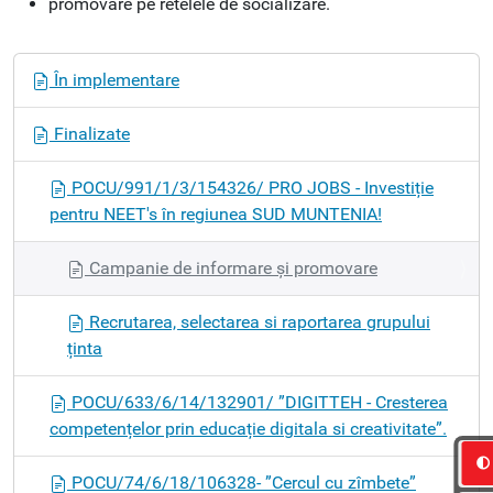
promovare pe retelele de socializare.
N
În implementare
a
v
Finalizate
i
g
POCU/991/1/3/154326/ PRO JOBS - Investiție
a
pentru NEET's în regiunea SUD MUNTENIA!
t
i
Campanie de informare și promovare
o
n
Recrutarea, selectarea si raportarea grupului
ținta
POCU/633/6/14/132901/ ”DIGITTEH - Cresterea
competențelor prin educație digitala si creativitate”.
POCU/74/6/18/106328- ”Cercul cu zîmbete”