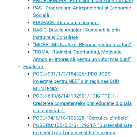
PRO FORMARE - Profesionalizare prin formare
PAS - Progres prin Antreprenoriat și Economie
Socială
EDUPACK- Stimularea ocupării
BASIC- Bazele Angajării Sustenabile prin
Instruire și Consiliere
”MORE - MOtivație și REsurse pentru învățare”
”ROMA - Rădăcini, Oportunități, Motivație,
Armonie - împreună pentru un viitor mai bun!”
Finalizate
POCU/991/1/3/154326/ PRO JOBS -
Investiție pentru NEET's în regiunea SUD
MUNTENIA!
POCU/633/6/14/132901/ ”DIGITTEH -
Cresterea competențelor prin educație digitala
si creativitate”.
POCU/74/6/18/106328- ”Cercul cu zîmbete”
POSDRU/135/5.2/S/129247- ”Sustenabilitate
în mediul rural prin investiția în resurse