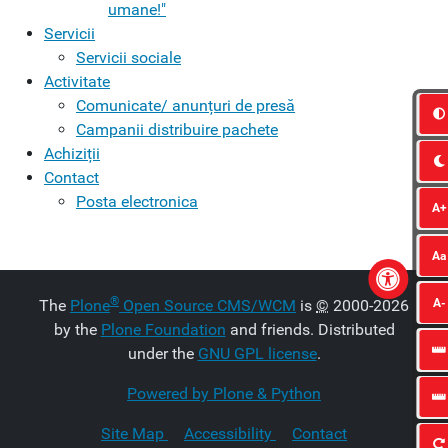
umane!"
Servicii
Servicii sociale
Activitate
Comunicate/ anunțuri de presă
Campanii distribuire pachete
Achiziții
Contact
Posta electronica
A+
Aa
®
A-
The
Plone
Open Source CMS/WCM
is
©
2000-2026
by the
Plone Foundation
and friends. Distributed
under the
GNU GPL license
.
Powered by Plone & Python
Site Map
Accessibility
Contact