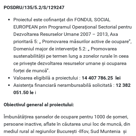
POSDRU/135/5.2/S/129247
Proiectul este cofinanţat din FONDUL SOCIAL
EUROPEAN prin Programul Operaţional Sectorial pentru
Dezvoltarea Resurselor Umane 2007 – 2013, Axa
prioritară 5: „ Promovarea măsurilor active de ocupare”,
Domeniul major de intervenţie 5.2: „ Promovarea
sustenabilității pe termen lung a zonelor rurale în ceea
ce privește dezvoltarea resurselor umane și ocuparea
forței de muncă”.
Valoarea eligibilă a proiectului :
14 407 786.25 lei
Asistența financiară nerambursabilă solicitată :
12 382
051.50 le
i
Obiectivul general al proiectului:
Îmbunătățirea șanselor de ocupare pentru 1000 de șomeri,
persoane inactive, aflate în căutarea unui loc de muncă, din
mediul rural al regiunilor București -Ilfov, Sud Muntenia și