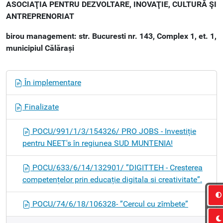
ASOCIAŢIA PENTRU DEZVOLTARE, INOVAŢIE, CULTURĂ ŞI
ANTREPRENORIAT
birou management: str. Bucuresti nr. 143, Complex 1, et. 1,
municipiul Călărași
N
În implementare
a
v
Finalizate
i
g
POCU/991/1/3/154326/ PRO JOBS - Investiție
a
pentru NEET's în regiunea SUD MUNTENIA!
t
i
POCU/633/6/14/132901/ ”DIGITTEH - Cresterea
o
competențelor prin educație digitala si creativitate”.
n
POCU/74/6/18/106328- ”Cercul cu zîmbete”