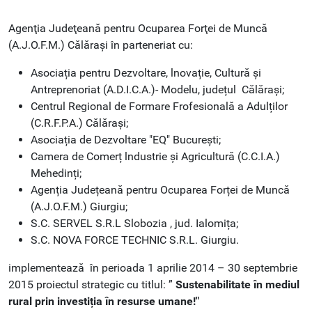
Agenţia Judeţeană pentru Ocuparea Forţei de Muncă
(A.J.O.F.M.) Călărași
în parteneriat cu:
Asociația pentru Dezvoltare, lnovație, Cultură și
Antreprenoriat (A.D.I.C.A.)-
Modelu, județul Călărași;
Centrul Regional de Formare Frofesională a Adulților
(C.R.F.P.A.) Călărași;
Asociația de Dezvoltare "EQ" București;
Camera de Comerț lndustrie și Agricultură (C.C.I.A.)
Mehedinți;
Agenția Județeană pentru Ocuparea Forței de Muncă
(A.J.O.F.M.) Giurgiu;
S.C. SERVEL S.R.L Slobozia , jud. Ialomița;
S.C. NOVA FORCE TECHNIC S.R.L. Giurgiu.
implementează în perioada 1 aprilie 2014 – 30 septembrie
2015 proiectul strategic cu titlul:
”
Sustenabilitate în mediul
rural prin investiția în resurse umane!"