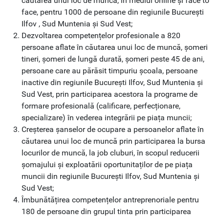
căutarea unui loc de muncă, în mediul online și face to
face, pentru 1000 de persoane din regiunile București
Ilfov , Sud Muntenia și Sud Vest;
Dezvoltarea competențelor profesionale a 820
persoane aflate în căutarea unui loc de muncă, șomeri
tineri, șomeri de lungă durată, șomeri peste 45 de ani,
persoane care au părăsit timpuriu școala, persoane
inactive din regiunile București Ilfov, Sud Muntenia și
Sud Vest, prin participarea acestora la programe de
formare profesională (calificare, perfecționare,
specializare) în vederea integrării pe piața muncii;
Creșterea șanselor de ocupare a persoanelor aflate în
căutarea unui loc de muncă prin participarea la bursa
locurilor de muncă, la job cluburi, în scopul reducerii
șomajului și exploatării oportunitaților de pe piața
muncii din regiunile București Ilfov, Sud Muntenia și
Sud Vest;
Îmbunătățirea competențelor antreprenoriale pentru
180 de persoane din grupul tinta prin participarea