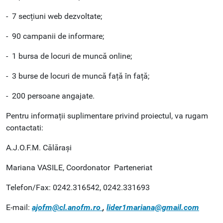
- 7 secțiuni web dezvoltate;
- 90 campanii de informare;
- 1 bursa de locuri de muncă online;
- 3 burse de locuri de muncă față în față;
- 200 persoane angajate.
Pentru informații suplimentare privind proiectul, va rugam
contactati:
A.J.O.F.M. Călărași
Mariana VASILE, Coordonator Parteneriat
Telefon/Fax: 0242.316542, 0242.331693
E-mail:
ajofm@cl.anofm.ro
,
lider1mariana@gmail.com