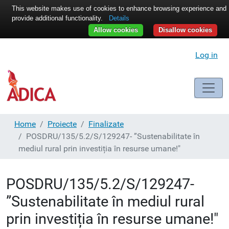
This website makes use of cookies to enhance browsing experience and
provide additional functionality.
Details
Allow cookies
Disallow cookies
Log in
Home
Proiecte
Finalizate
POSDRU/135/5.2/S/129247- ”Sustenabilitate în
mediul rural prin investiția în resurse umane!"
POSDRU/135/5.2/S/129247-
”Sustenabilitate în mediul rural
prin investiția în resurse umane!"